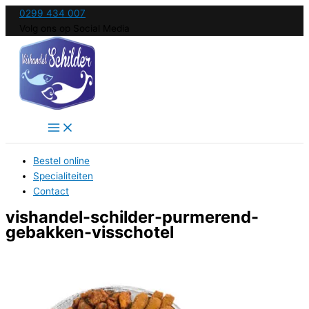
Ga
0299 434 007
naar
Volg ons op Social Media
de
inhoud
Bestel online
Specialiteiten
Contact
vishandel-schilder-purmerend-
gebakken-visschotel