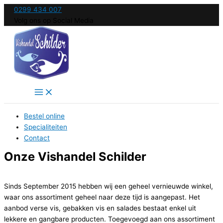
Ga
0299 434 007
naar
Volg ons op Social Media
de
inhoud
Bestel online
Specialiteiten
Contact
Onze Vishandel Schilder
Sinds September 2015 hebben wij een geheel vernieuwde winkel,
waar ons assortiment geheel naar deze tijd is aangepast. Het
aanbod verse vis, gebakken vis en salades bestaat enkel uit
lekkere en gangbare producten. Toegevoegd aan ons assortiment